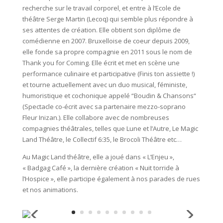
recherche sur le travail corporel, et entre à l’Ecole de
théâtre Serge Martin (Lecoq) qui semble plus répondre à
ses attentes de création. Elle obtient son diplôme de
comédienne en 2007. Bruxelloise de coeur depuis 2009,
elle fonde sa propre compagnie en 2011 sous le nom de
Thank you for Coming. Elle écrit et met en scène une
performance culinaire et participative (Finis ton assiette !)
et tourne actuellement avec un duo musical, féministe,
humoristique et cochonique appelé “Boudin & Chansons“
(Spectacle co-écrit avec sa partenaire mezzo-soprano
Fleur Inizan.). Elle collabore avec de nombreuses
compagnies théâtrales, telles que Lune et l’Autre, Le Magic
Land Théâtre, le Collectif 6:35, le Brocoli Théâtre etc…
Au Magic Land théâtre, elle a joué dans « L’Enjeu »,
« Badgag Café », la dernière création « Nuit torride à
l’Hospice », elle participe également à nos parades de rues
et nos animations.