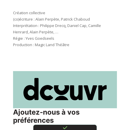
Création collective
(co)écriture : Alain Perpète, Patrick Chaboud
Interprétation : Philippe Drecq, Daniel Cap, Camille
Henrard, Alain Perpète, …
Régie : Yves Goedseels
Production : Magic Land Théâtre