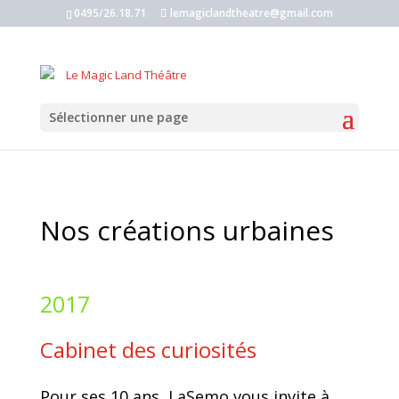
0495/26.18.71
lemagiclandtheatre@gmail.com
Sélectionner une page
Nos créations urbaines
2017
Cabinet des curiosités
Pour ses 10 ans, LaSemo vous invite à