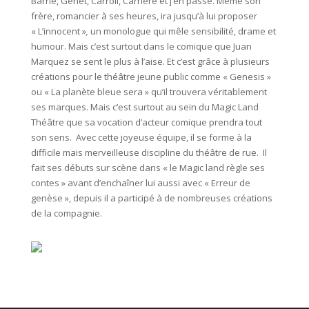
Barrie, Genet, Carroll, Carrière et j’en passe. Même son
frère, romancier à ses heures, ira jusqu’à lui proposer
« L’innocent »
,
un monologue qui mêle sensibilité, drame et
humour. Mais c’est surtout dans le comique que Juan
Marquez se sent le plus à l’aise. Et c’est grâce à plusieurs
créations pour le théâtre jeune public comme « Genesis »
ou « La planète bleue sera » qu’il trouvera véritablement
ses marques. Mais c’est surtout au sein du Magic Land
Théâtre que sa vocation d’acteur comique prendra tout
son sens. Avec cette joyeuse équipe, il se forme à la
difficile mais merveilleuse discipline du théâtre de rue. Il
fait ses débuts sur scène dans « le Magic land règle ses
contes » avant d’enchaîner lui aussi avec « Erreur de
genèse », depuis il a participé à de nombreuses créations
de la compagnie.