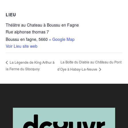
LIEU
Théâtre au Chateau à Boussu en Fagne
Rue alphonse thomas 7
Boussu en fagne
,
5660
+ Google Map
Voir Lieu site web
La Botte du Diable au Château du Pont
La Légende de King Arthur à
la Ferme du Stocquoy
d’Oye à Habay-La-Neuve