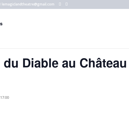
lemagiclandtheatre@gmail.com
ts
 du Diable au Château
17:00